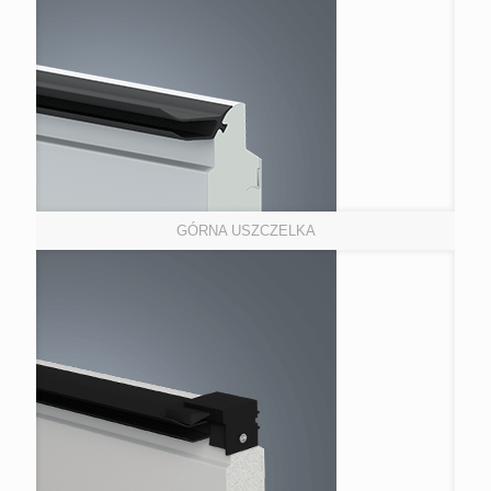
GÓRNA USZCZELKA