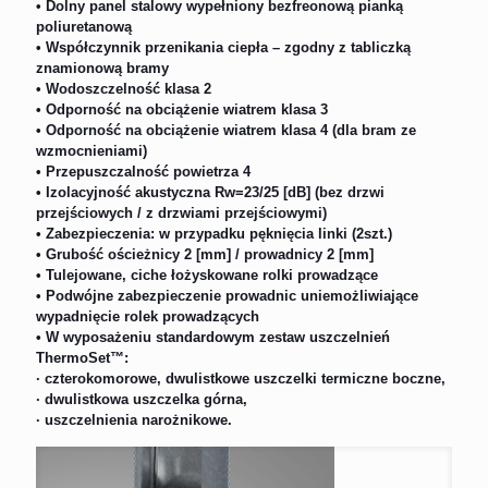
• Dolny panel stalowy wypełniony bezfreonową pianką
poliuretanową
• Współczynnik przenikania ciepła – zgodny z tabliczką
znamionową bramy
• Wodoszczelność klasa 2
• Odporność na obciążenie wiatrem klasa 3
• Odporność na obciążenie wiatrem klasa 4 (dla bram ze
wzmocnieniami)
• Przepuszczalność powietrza 4
• Izolacyjność akustyczna Rw=23/25 [dB] (bez drzwi
przejściowych / z drzwiami przejściowymi)
• Zabezpieczenia: w przypadku pęknięcia linki (2szt.)
• Grubość ościeżnicy 2 [mm] / prowadnicy 2 [mm]
• Tulejowane, ciche łożyskowane rolki prowadzące
• Podwójne zabezpieczenie prowadnic uniemożliwiające
wypadnięcie rolek prowadzących
• W wyposażeniu standardowym zestaw uszczelnień
ThermoSet™:
· czterokomorowe, dwulistkowe uszczelki termiczne boczne,
· dwulistkowa uszczelka górna,
· uszczelnienia narożnikowe.