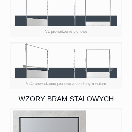
VL prowadzenie pionowe
VLO prowadzenie pionowe z obniżonym wałem
WZORY BRAM STALOWYCH