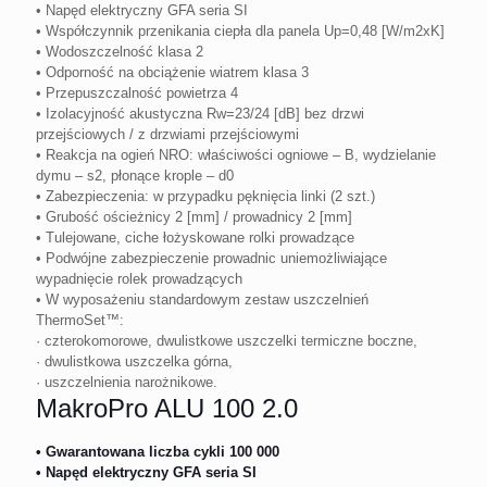
• Napęd elektryczny GFA seria SI
• Współczynnik przenikania ciepła dla panela Up=0,48 [W/m2xK]
• Wodoszczelność klasa 2
• Odporność na obciążenie wiatrem klasa 3
• Przepuszczalność powietrza 4
• Izolacyjność akustyczna Rw=23/24 [dB] bez drzwi
przejściowych / z drzwiami przejściowymi
• Reakcja na ogień NRO: właściwości ogniowe – B, wydzielanie
dymu – s2, płonące krople – d0
• Zabezpieczenia: w przypadku pęknięcia linki (2 szt.)
• Grubość ościeżnicy 2 [mm] / prowadnicy 2 [mm]
• Tulejowane, ciche łożyskowane rolki prowadzące
• Podwójne zabezpieczenie prowadnic uniemożliwiające
wypadnięcie rolek prowadzących
• W wyposażeniu standardowym zestaw uszczelnień
ThermoSet™:
· czterokomorowe, dwulistkowe uszczelki termiczne boczne,
· dwulistkowa uszczelka górna,
· uszczelnienia narożnikowe.
MakroPro ALU 100 2.0
• Gwarantowana liczba cykli 100 000
• Napęd elektryczny GFA seria SI