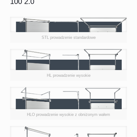
100 2.0
STL prowadzenie standardowe
HL prowadzenie wysokie
HLO prowadzenie wysokie z obniżonym wałem