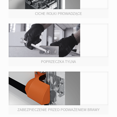
CICHE ROLKI PROWADZĄCE
POPRZECZKA TYLNA
ZABEZPIECZENIE PRZED PODWAŻENIEM BRAMY